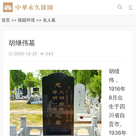


首页
>>
陵园环境
>>
名人墓
胡继伟墓
2020-12-25
343


胡绩
伟，
1916年
8月出
生于四
川省自
贡市。
1936年