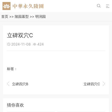


首页
>>
陵园墓型
>>
明润园
立碑双穴C
2024-11-08
424


标签：


立碑四穴B
立碑四穴C
猜你喜欢