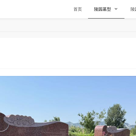
首页
陵园墓型

陵