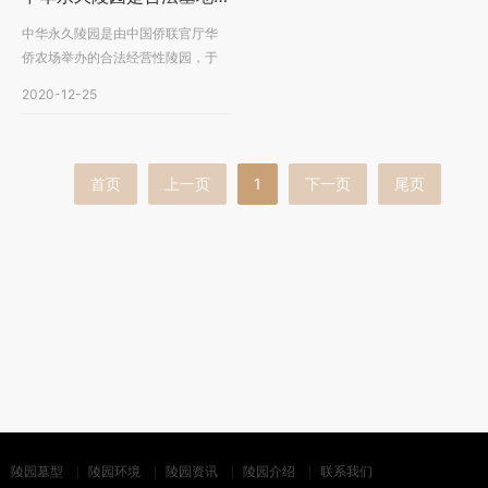
中华永久陵园是由中国侨联官厅华
侨农场举办的合法经营性陵园，于
一九九四年经民政部门···
2020-12-25
首页
上一页
1
下一页
尾页
陵园墓型
陵园环境
陵园资讯
陵园介绍
联系我们