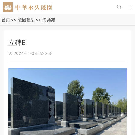


首页
>>
陵园墓型
>>
海棠苑
立碑E
2024-11-08
258

