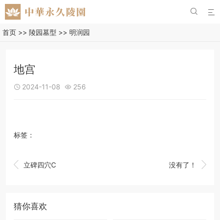


首页
>>
陵园墓型
>>
明润园
地宫
2024-11-08
256


标签：


立碑四穴C
没有了！
猜你喜欢