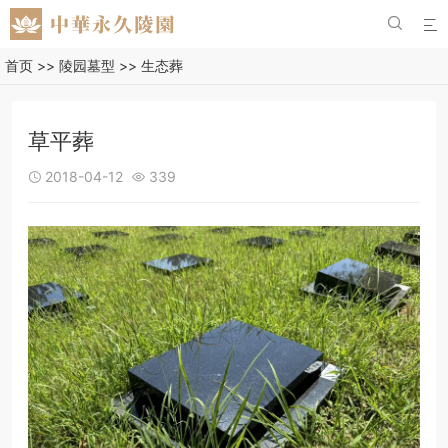


首页
>>
陵园墓型
>>
生态葬
草平葬
2018-04-12
339

