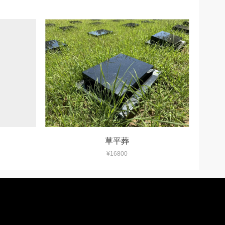
草平葬
¥16800