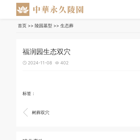
首页
>>
陵园墓型
>>
生态葬
福润园生态双穴
2024-11-08
402


标签：

树葬双穴